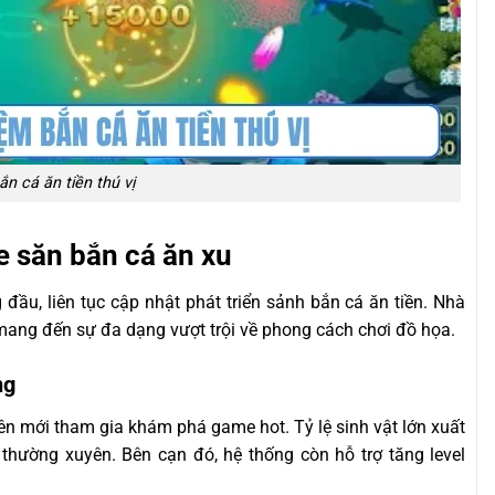
ắn cá ăn tiền thú vị
 săn bắn cá ăn xu
đầu, liên tục cập nhật phát triển sảnh bắn cá ăn tiền. Nhà
ang đến sự đa dạng vượt trội về phong cách chơi đồ họa.
ng
iên mới tham gia khám phá game hot. Tỷ lệ sinh vật lớn xuất
thường xuyên. Bên cạn đó, hệ thống còn hỗ trợ tăng level