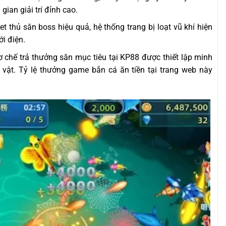
gian giải trí đỉnh cao.
et thủ săn boss hiệu quả, hệ thống trang bị loạt vũ khí hiện
ới điện.
ơ chế trả thưởng săn mục tiêu tại KP88 được thiết lập minh
nh vật. Tỷ lệ thưởng game bắn cá ăn tiền tại trang web này