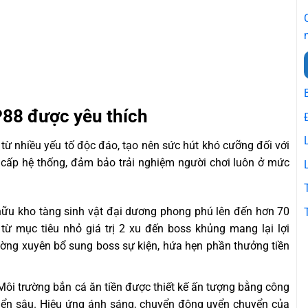
P88 được yêu thích
 từ nhiều yếu tố độc đáo, tạo nên sức hút khó cưỡng đối với
g cấp hệ thống, đảm bảo trải nghiệm người chơi luôn ở mức
 hữu kho tàng sinh vật đại dương phong phú lên đến hơn 70
, từ mục tiêu nhỏ giá trị 2 xu đến boss khủng mang lại lợi
ường xuyên bổ sung boss sự kiện, hứa hẹn phần thưởng tiền
ôi trường bắn cá ăn tiền được thiết kế ấn tượng bằng công
g biển sâu. Hiệu ứng ánh sáng, chuyển động uyển chuyển của