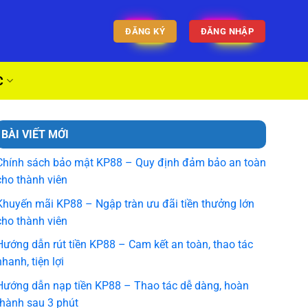
ĐĂNG KÝ
ĐĂNG NHẬP
C
BÀI VIẾT MỚI
Chính sách bảo mật KP88 – Quy định đảm bảo an toàn
cho thành viên
Khuyến mãi KP88 – Ngập tràn ưu đãi tiền thưởng lớn
cho thành viên
Hướng dẫn rút tiền KP88 – Cam kết an toàn, thao tác
nhanh, tiện lợi
Hướng dẫn nạp tiền KP88 – Thao tác dễ dàng, hoàn
thành sau 3 phút