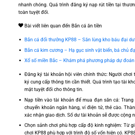
nhanh chóng. Quá trình đăng ký nạp rút tiền tại thươ
toàn tuyệt đối.
Bài viết liên quan đến Bắn cá ăn tiền
Bắn cá đổi thưởng KP88 – Săn lùng kho báu đại dươ
Bắn cá kim cương – Hạ gục sinh vật biển, bá chủ đ
Xổ số miền Bắc – Khám phá phương pháp dự đoán đ
Đăng ký tài khoản hội viên chính thức: Người chơi
ký cung cấp thông tin cần thiết. Quá trình tạo tài 
mật tuyệt đối cho thông tin.
Nạp tiền vào tài khoản để mua đạn săn cá: Trang
chuyển khoản ngân hàng, ví điện tử, thẻ cào. Th
xác nhận giao dịch. Số dư tài khoản sẽ được cộng n
Chọn sảnh chơi phù hợp cấp độ kinh nghiệm: Từ gi
chơi KP88 phù hợp với trình độ số vốn hiện có. KP88