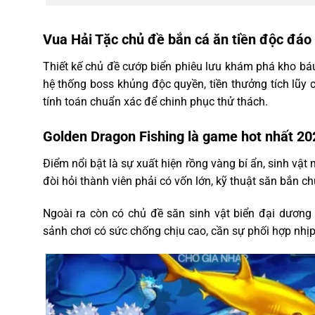
Vua Hải Tặc chủ đề bắn cá ăn tiền độc đáo
Thiết kế chủ đề cướp biển phiêu lưu khám phá kho b
hệ thống boss khủng độc quyền, tiền thưởng tích lũy 
tính toán chuẩn xác để chinh phục thử thách.
Golden Dragon Fishing là game hot nhất 20
Điểm nổi bật là sự xuất hiện rồng vàng bí ẩn, sinh vật
đòi hỏi thành viên phải có vốn lớn, kỹ thuật săn bắn 
Ngoài ra còn có chủ đề săn sinh vật biển đại dương
sảnh chơi có sức chống chịu cao, cần sự phối hợp nhịp