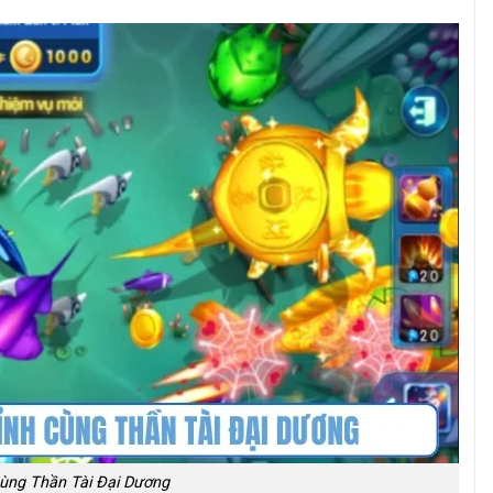
ùng Thần Tài Đại Dương