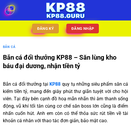
ĐĂNG KÝ
ĐĂNG NHẬP
BẮN CÁ
Bắn cá đổi thưởng KP88 – Săn lùng kho
báu đại dương, nhận tiền tỷ
Bắn cá đổi thưởng tại
KP88
quy tụ những siêu phẩm săn cá
kiếm tiền tỷ, mang đến giây phút thư giãn tuyệt vời cho hội
viên. Tại đây bên cạnh đồ hoạ mãn nhãn thì âm thanh sống
động, vũ khí tối tân cùng cơ chế săn boss lớn cũng là điểm
nhấn cuốn hút. Anh em còn có thể thỏa sức rút tiền về tài
khoản cá nhân với thao tác đơn giản, bảo mật cao.