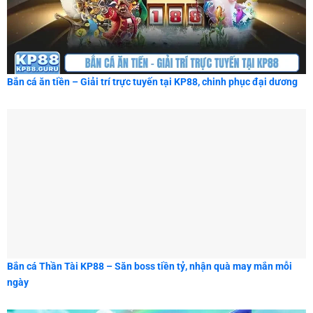
Bắn cá ăn tiền – Giải trí trực tuyến tại KP88, chinh phục đại dương
Bắn cá Thần Tài KP88 – Săn boss tiền tỷ, nhận quà may mắn mỗi
ngày