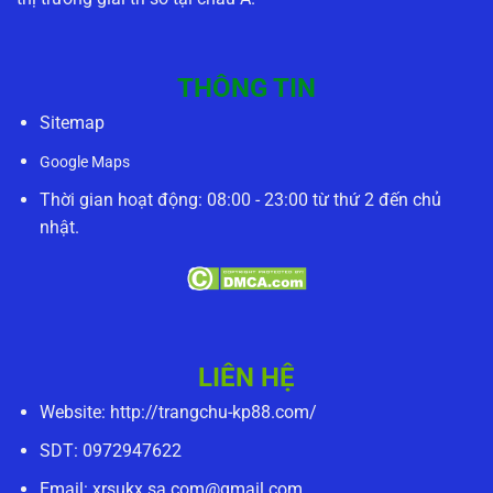
THÔNG TIN
Sitemap
Google Maps
Thời gian hoạt động: 08:00 - 23:00 từ thứ 2 đến chủ
nhật.
LIÊN HỆ
Website: http://trangchu-kp88.com/
SDT: 0972947622
Email:
xrsukx.sa.com@gmail.com