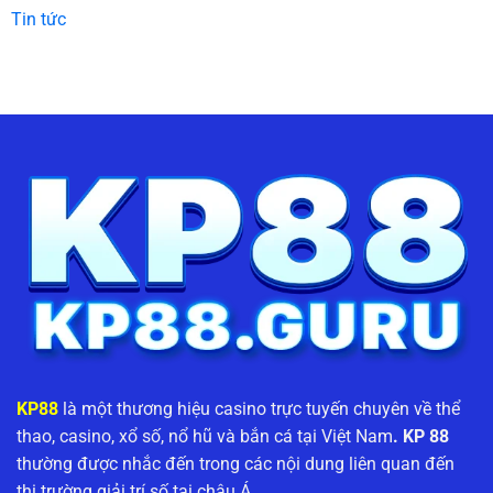
Tin tức
KP88
là một thương hiệu casino trực tuyến chuyên về thể
thao, casino, xổ số, nổ hũ và bắn cá tại Việt Nam
. KP 88
thường được nhắc đến trong các nội dung liên quan đến
thị trường giải trí số tại châu Á.