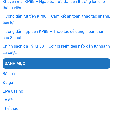
Khuyến mãi KP88 – Ngập tràn ưu đãi tiền thưởng lớn cho
thành viên
Hướng dẫn rút tiền KP88 – Cam kết an toàn, thao tác nhanh,
tiện lợi
Hướng dẫn nạp tiền KP88 – Thao tác dễ dàng, hoàn thành
sau 3 phút
Chính sách đại lý KP88 – Cơ hội kiếm tiền hấp dẫn từ ngành
cá cược
DANH MỤC
Bắn cá
Đá gà
Live Casino
Lô đề
Thể thao