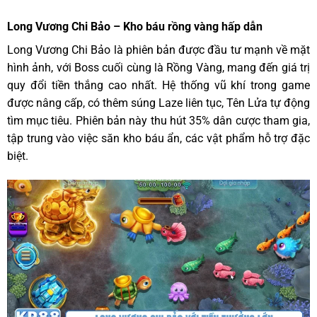
Long Vương Chi Bảo – Kho báu rồng vàng hấp dẫn
Long Vương Chi Bảo là phiên bản được đầu tư mạnh về mặt
hình ảnh, với Boss cuối cùng là Rồng Vàng, mang đến giá trị
quy đổi tiền thắng cao nhất. Hệ thống vũ khí trong game
được nâng cấp, có thêm súng Laze liên tục, Tên Lửa tự động
tìm mục tiêu. Phiên bản này thu hút 35% dân cược tham gia,
tập trung vào việc săn kho báu ẩn, các vật phẩm hỗ trợ đặc
biệt.