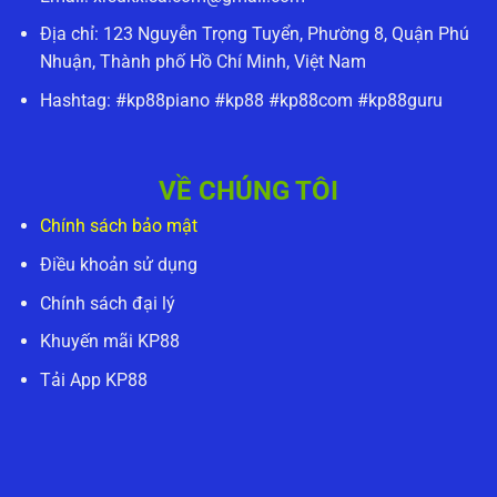
Địa chỉ: 123 Nguyễn Trọng Tuyển, Phường 8, Quận Phú
Nhuận, Thành phố Hồ Chí Minh, Việt Nam
Hashtag: #kp88piano #kp88 #kp88com #kp88guru
VỀ CHÚNG TÔI
Chính sách bảo mật
Điều khoản sử dụng
Chính sách đại lý
Khuyến mãi KP88
Tải App KP88