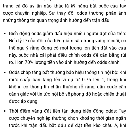
trang cá độ uy tín nào khác là kỹ năng bắt buộc của tay
cược chuyên nghiệp. Sự thay đổi odds thường phản ánh
những thông tin quan trọng ảnh hưởng đến trận đấu.
Biến động odds giảm dấu hiệu nhiều người đặt cửa trên:
Nếu tỷ lệ của đội cửa trên giảm sâu trong vài giờ cuối, có
thể ngụ ý rằng đang có một lượng lớn tiền đặt vào cửa
này, buộc nhà cái phải điều chỉnh odds để cân bằng rủi
ro. Hơn 70% lượng tiền vào ảnh hưởng đến odds chính.
Odds chấp tăng bất thường báo hiệu thông tin nội bộ: Khi
mức chấp bàn tăng lên ví dụ từ 0.75 lên 1, trong khi
không có thông tin chấn thương rõ ràng, dân cược cần
cảnh giác với tin tức nội bộ về phong độ hoặc chiến thuật
được áp dụng.
Thời điểm vàng đặt tiền tận dụng biến động odds: Tay
cược chuyên nghiệp thường chọn khoảng thời gian ngắn
trước khi trận đấu bắt đầu để đặt tiền kèo châu Á, khi