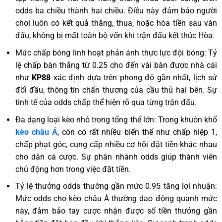
odds ba chiều thành hai chiều. Điều này đảm bảo người
chơi luôn có kết quả thắng, thua, hoặc hòa tiền sau ván
đấu, không bị mất toàn bộ vốn khi trận đấu kết thúc Hòa.
Mức chấp bóng linh hoạt phản ánh thực lực đội bóng: Tỷ
lệ chấp bàn thắng từ 0.25 cho đến vài bàn được nhà cái
như
KP88
xác định dựa trên phong độ gần nhất, lịch sử
đối đầu, thông tin chấn thương của cầu thủ hai bên. Sự
tinh tế của odds chấp thể hiện rõ qua từng trận đấu.
Đa dạng loại kèo nhỏ trong tổng thể lớn: Trong khuôn khổ
kèo châu Á
, còn có rất nhiều biến thể như chấp hiệp 1,
chấp phạt góc, cung cấp nhiều cơ hội đặt tiền khác nhau
cho dân cá cược. Sự phân nhánh odds giúp thành viên
chủ động hơn trong việc đặt tiền.
Tỷ lệ thưởng odds thường gần mức 0.95 tăng lợi nhuận:
Mức odds cho kèo châu Á thường dao động quanh mức
này, đảm bảo tay cược nhận được số tiền thưởng gần