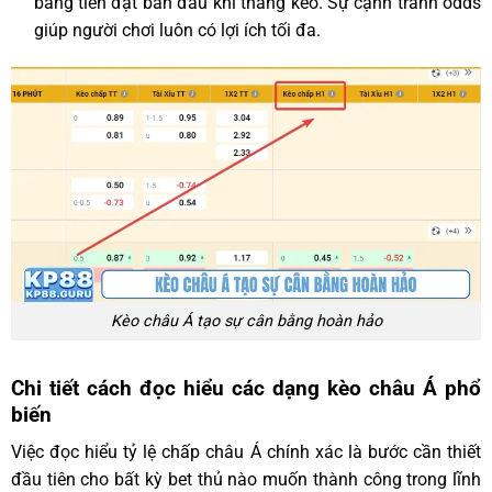
bằng tiền đặt ban đầu khi thắng kèo. Sự cạnh tranh odds
giúp người chơi luôn có lợi ích tối đa.
Kèo châu Á tạo sự cân bằng hoàn hảo
Chi tiết cách đọc hiểu các dạng kèo châu Á phổ
biến
Việc đọc hiểu tỷ lệ chấp châu Á chính xác là bước cần thiết
đầu tiên cho bất kỳ bet thủ nào muốn thành công trong lĩnh