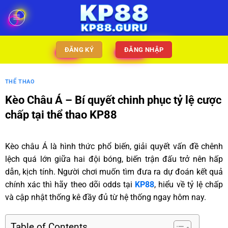
ĐĂNG KÝ
ĐĂNG NHẬP
THỂ THAO
Kèo Châu Á – Bí quyết chinh phục tỷ lệ cược
chấp tại thể thao KP88
Kèo châu Á là hình thức phổ biến, giải quyết vấn đề chênh
lệch quá lớn giữa hai đội bóng, biến trận đấu trở nên hấp
dẫn, kịch tính. Người chơi muốn tìm đưa ra dự đoán kết quả
chính xác thì hãy theo dõi odds tại
KP88
, hiểu về tỷ lệ chấp
và cập nhật thống kê đầy đủ từ hệ thống ngay hôm nay.
Table of Contents