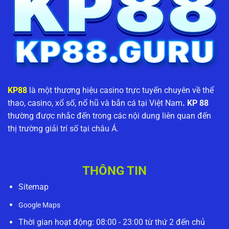
KP88
là một thương hiệu casino trực tuyến chuyên về thể
thao, casino, xổ số, nổ hũ và bắn cá tại Việt Nam
. KP 88
thường được nhắc đến trong các nội dung liên quan đến
thị trường giải trí số tại châu Á.
THÔNG TIN
Sitemap
Google Maps
Thời gian hoạt động: 08:00 - 23:00 từ thứ 2 đến chủ