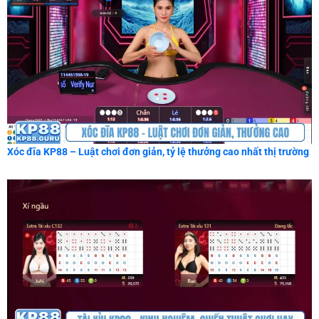
Xóc đĩa KP88 – Luật chơi đơn giản, tỷ lệ thưởng cao nhất thị trường