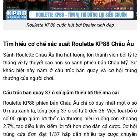
Roulette KP88 cuốn hút bởi Dealer xinh đẹp
Tìm hiểu cơ chế xác suất Roulette KP88 Châu Âu
Sảnh Roulette Châu Âu thu hút lượng lớn thành viên bởi tỷ lệ
thắng về lý thuyết cao hơn so sánh phiên bản Châu Mỹ. Sự
khác biệt này nằm ở cấu trúc bàn quay và cơ hội trúng
thưởng của người chơi.
Cấu trúc bàn quay 37 ô số giảm thiểu lợi thế nhà cái
Roulette KP88 phiên bản Châu Âu chỉ có duy nhất một ô số
0 màu xanh lá, tổng cộng 37 ô số từ 0 đến 36. Việc loại bỏ ô
số 00 giúp giảm lợi thế của thương hiệu xuống còn khoảng
2.7%, tạo điều kiện kiếm lời tốt hơn cho dân cá cược. Cơ hội
trúng cửa đơn đạt 1/37 hấp dẫn nhiều tay cược chuyên