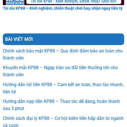
Tài xỉu KP88 – Kinh nghiệm, chiến thuật chơi hay, nhận ngay tiền tỷ
BÀI VIẾT MỚI
Chính sách bảo mật KP88 – Quy định đảm bảo an toàn cho
thành viên
Khuyến mãi KP88 – Ngập tràn ưu đãi tiền thưởng lớn cho
thành viên
Hướng dẫn rút tiền KP88 – Cam kết an toàn, thao tác nhanh,
tiện lợi
Hướng dẫn nạp tiền KP88 – Thao tác dễ dàng, hoàn thành
sau 3 phút
Chính sách đại lý KP88 – Cơ hội kiếm tiền hấp dẫn từ ngành
cá cược