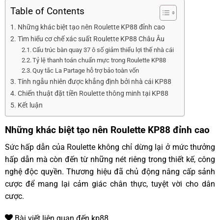
Table of Contents
Những khác biệt tạo nên Roulette KP88 đỉnh cao
Tìm hiểu cơ chế xác suất Roulette KP88 Châu Âu
Cấu trúc bàn quay 37 ô số giảm thiểu lợi thế nhà cái
Tỷ lệ thanh toán chuẩn mực trong Roulette KP88
Quy tắc La Partage hỗ trợ bảo toàn vốn
Tính ngẫu nhiên được khẳng định bởi nhà cái KP88
Chiến thuật đặt tiền Roulette thông minh tại KP88
Kết luận
Những khác biệt tạo nên Roulette KP88 đỉnh cao
Sức hấp dẫn của Roulette không chỉ dừng lại ở mức thưởng
hấp dẫn mà còn đến từ những nét riêng trong thiết kế, công
nghệ độc quyền. Thương hiệu đã chủ động nâng cấp sảnh
cược để mang lại cảm giác chân thực, tuyệt vời cho dân
cược.
Bài viết liên quan đến kp88