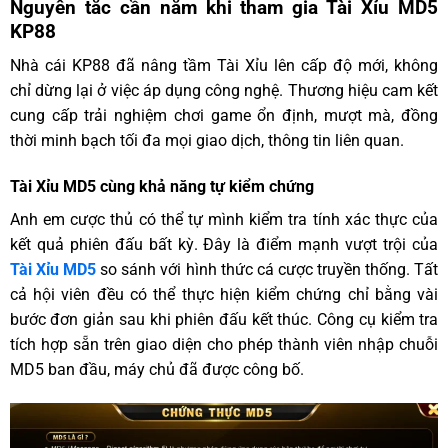
Nguyên tắc cần nắm khi tham gia Tài Xỉu MD5
KP88
Nhà cái KP88 đã nâng tầm Tài Xỉu lên cấp độ mới, không
chỉ dừng lại ở việc áp dụng công nghệ. Thương hiệu cam kết
cung cấp trải nghiệm chơi game ổn định, mượt mà, đồng
thời minh bạch tối đa mọi giao dịch, thông tin liên quan.
Tài Xỉu MD5 cùng khả năng tự kiểm chứng
Anh em cược thủ có thể tự mình kiểm tra tính xác thực của
kết quả phiên đấu bất kỳ. Đây là điểm mạnh vượt trội của
Tài Xỉu MD5
so sánh với hình thức cá cược truyền thống. Tất
cả hội viên đều có thể thực hiện kiểm chứng chỉ bằng vài
bước đơn giản sau khi phiên đấu kết thúc. Công cụ kiểm tra
tích hợp sẵn trên giao diện cho phép thành viên nhập chuỗi
MD5 ban đầu, máy chủ đã được công bố.