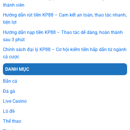
thành viên
Hướng dẫn rút tiền KP88 – Cam kết an toàn, thao tác nhanh,
tiện lợi
Hướng dẫn nạp tiền KP88 – Thao tác dễ dàng, hoàn thành
sau 3 phút
Chính sách đại lý KP88 – Cơ hội kiếm tiền hấp dẫn từ ngành
cá cược
DANH MỤC
Bắn cá
Đá gà
Live Casino
Lô đề
Thể thao