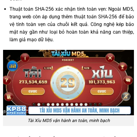
Thuật toán SHA-256 xác nhận tính toàn vẹn: Ngoài MD5,
trang web còn áp dụng thêm thuật toán SHA-256 để bảo
vệ tính toàn vẹn của chuỗi kết quả. Công nghệ kép bảo
mật này gần như loại bỏ hoàn toàn khả năng can thiệp,
làm giả mạo dữ liệu.
Tài Xỉu MD5 vận hành an toàn, minh bạch