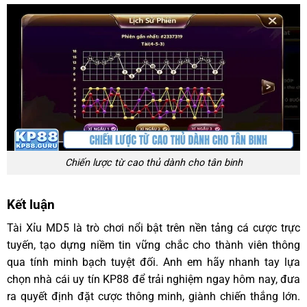
Chiến lược từ cao thủ dành cho tân binh
Kết luận
Tài Xỉu MD5 là trò chơi nổi bật trên nền tảng cá cược trực
tuyến, tạo dựng niềm tin vững chắc cho thành viên thông
qua tính minh bạch tuyệt đối. Anh em hãy nhanh tay lựa
chọn nhà cái uy tín KP88 để trải nghiệm ngay hôm nay, đưa
ra quyết định đặt cược thông minh, giành chiến thắng lớn.