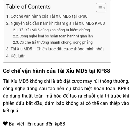
Table of Contents
Cơ chế vận hành của Tài Xỉu MD5 tại KP88
Nguyên tắc cần nắm khi tham gia Tài Xỉu MD5 KP88
Tài Xỉu MD5 cùng khả năng tự kiểm chứng
Công nghệ loại bỏ hoàn toàn hành vi gian lận
Cơ chế trả thưởng nhanh chóng, sòng phẳng
Tài Xỉu MD5 – Chiến lược đặt cược thông minh nhất
Kết luận
Cơ chế vận hành của Tài Xỉu MD5 tại KP88
Tài Xỉu MD5 không chỉ là trò đặt cược may rủi thông thường,
công nghệ đằng sau tạo nên sự khác biệt hoàn toàn. KP88
áp dụng thuật toán mã hóa để tạo ra chuỗi giá trị trước khi
phiên đấu bắt đầu, đảm bảo không ai có thể can thiệp vào
kết quả.
Bài viết liên quan đến kp88