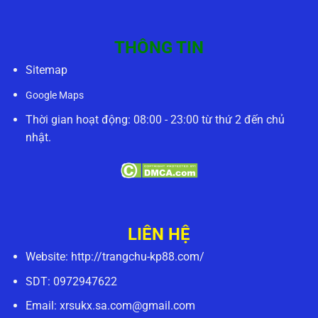
THÔNG TIN
Sitemap
Google Maps
Thời gian hoạt động: 08:00 - 23:00 từ thứ 2 đến chủ
nhật.
LIÊN HỆ
Website: http://trangchu-kp88.com/
SDT: 0972947622
Email:
xrsukx.sa.com@gmail.com