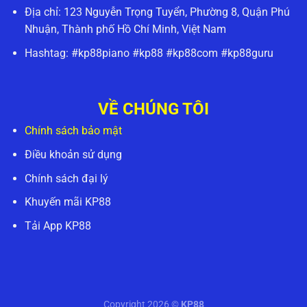
Địa chỉ: 123 Nguyễn Trọng Tuyển, Phường 8, Quận Phú
Nhuận, Thành phố Hồ Chí Minh, Việt Nam
Hashtag: #kp88piano #kp88 #kp88com #kp88guru
VỀ CHÚNG TÔI
Chính sách bảo mật
Điều khoản sử dụng
Chính sách đại lý
Khuyến mãi KP88
Tải App KP88
Copyright 2026 ©
KP88